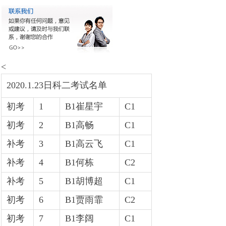
<
2020.1.23日科二考试名单
初考
1
B1崔星宇
C1
初考
2
B1高畅
C1
补考
3
B1高云飞
C1
补考
4
B1何栋
C2
补考
5
B1胡博超
C1
初考
6
B1贾雨霏
C2
初考
7
B1李阔
C1