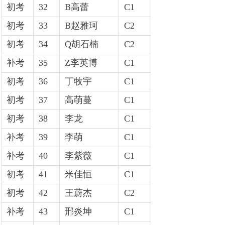
初考
32
B高蕾
C1
初考
33
B赵雅珂
C2
初考
34
Q胡石楠
C2
补考
35
Z李英博
C1
初考
36
丁牧宇
C1
初考
37
高萌蔓
C1
初考
38
李龙
C1
补考
39
李萌
C1
补考
40
李紫薇
C1
初考
41
米佳恒
C1
初考
42
王蔚杰
C2
补考
43
邢炎坤
C1