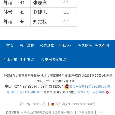
补考
44
张志宾
C1
补考
45
赵建飞
C1
补考
46
郑鑫权
C1
首页
关于驾校
公告通知
学习流程
考试指南
考试查询
在线约车
学时查询
公安网考试查询
版权所有：石家庄圣安驾校 地址：石家庄金利街28号底商 乘2路3路556路金利建
通街口站，东南角17号底商。
电话：0311-86133584 、0311-86133574
冀公网安备13010802000610
号
冀ICP备13016403号
-1 百度关键词:石家庄驾校
技术支持：云梦网络
冀ICP备13016403号
冀公网安备13010802000610号
本网站支持
IPv6
本网站由阿里云提供云计算及安全服务