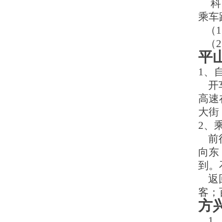
科目
乘车
（1
（2
平
1、
开
高速
大街
2、
前
向东
到。
返
客；
方
1