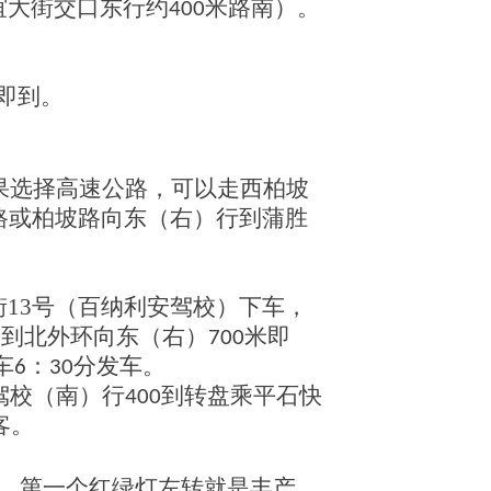
谊大街交口东行约
米路南）。
400
即到。
果选择高速公路，可以走西柏坡
路或柏坡路向东（右）行到蒲胜
街
13
号（百纳利安驾校）下车，
米到北外环向东（右）
米即
700
车
：
分发车。
6
30
驾校（南）行
到转盘乘平石快
400
客。
，第一个红绿灯左转就是丰产