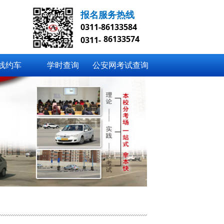
报名服务热线
0311-86133584
86133574
0311-
线约车
学时查询
公安网考试查询