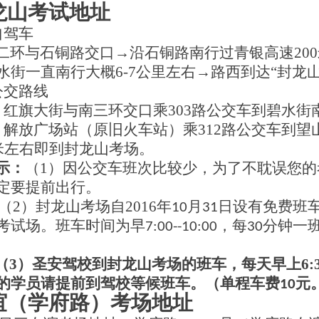
龙山考试地址
自驾车
二环与石铜路交口
→
沿石铜路南行过青银高速
200
水街一直南行大概
6-7
公里左右
→
路西到达
“封龙
公交路线
）
红旗大街与南三环交口乘
303
路公交车到碧水街
）
解放广场站（原旧火车站）乘
312
路公交车到望
米左右即到封龙山考场。
示：
（
1
）因公交车班次比较少，为了不耽误您的
定要提前出行。
2）
封龙山考场自
2016
年
月
日设有免费班
10
31
考试场。班车时间为早
，每
分钟一
7:00--10:00
30
3）
圣安驾校到封龙山考场的班车，每天早上
6:
的学员请提前到驾校等候班车。（单程车费
元
10
谊（学府路）考场地址