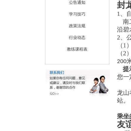
公告通知
封
1、
学习技巧
南
政策法规
沿碧
2、
行业动态
（1
教练课程表
（2
200
提
您一
（
龙山
站。
（
乘坐
友