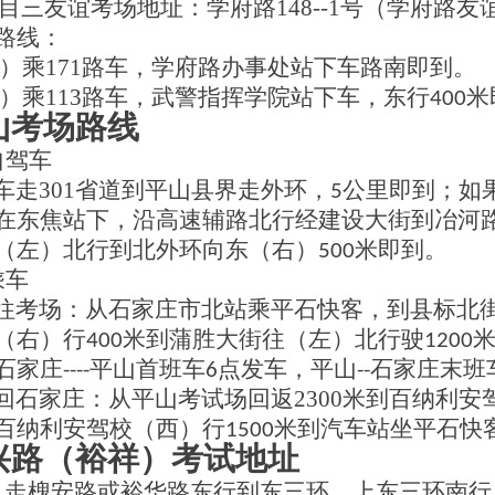
三友谊考场地址：学府路
148--1
号（学府路友
路线：
）
乘
171
路车，学府路办事处站下车路南即到。
）
乘
113
路车，武警指挥学院站下车，东行
米
400
山考场路线
自驾车
车走
301
省道到平山县界走外环，
公里即到；如
5
在东焦站下，沿高速辅路北行经建设大街到冶河
（左）北行到北外环向东（右）
米即到。
500
乘车
往考场：从石家庄市北站乘平石快客，到县标北
（右）行
米到蒲胜大街往（左）北行驶
400
1200
石家庄
平山首班车
点发车，平山
石家庄末班
----
6
--
回石家庄：从平山考试场回返
2300
米到百纳利安
百纳利安驾校（西）行
米到汽车站坐平石快
1500
兴路（裕祥）考试地址
、
走槐安路或裕华路东行到东三环，上东三环南行