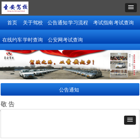
首页
关于驾校
公告通知
学习流程
考试指南
考试查询
在线约车
学时查询
公安网考试查询
公告通知
敬 告