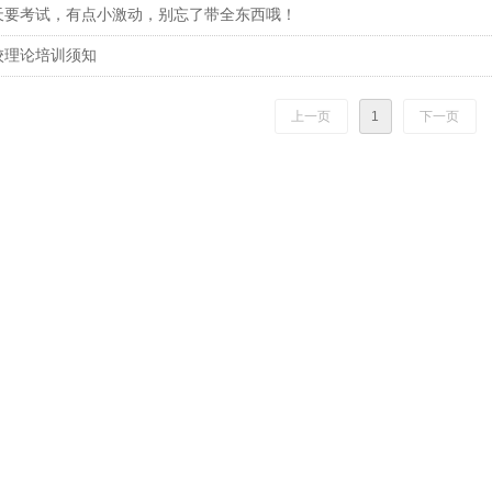
天要考试，有点小激动，别忘了带全东西哦！
校理论培训须知
上一页
1
下一页